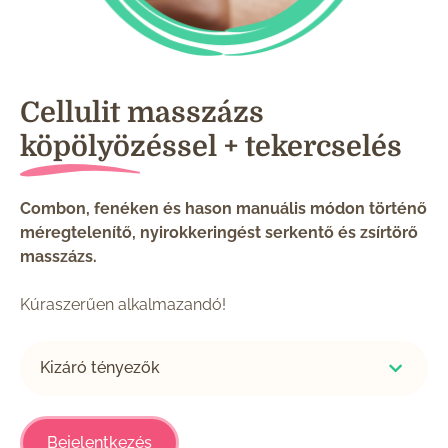
Cellulit masszázs
köpölyözéssel + tekercselés
Combon, fenéken és hason manuális módon történő
méregtelenítő, nyirokkeringést serkentő és zsírtörő
masszázs.
Kúraszerűen alkalmazandó!
Kizáró tényezők
Bejelentkezés