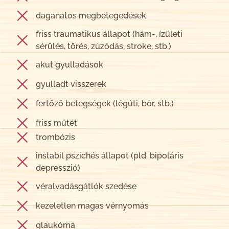
daganatos megbetegedések
friss traumatikus állapot (hám-, ízületi
sérülés, törés, zúzódás, stroke, stb.)
akut gyulladások
gyulladt visszerek
fertőző betegségek (légúti, bőr, stb.)
friss műtét
trombózis
instabil pszichés állapot (pld. bipoláris
depresszió)
véralvadásgátlók szedése
kezeletlen magas vérnyomás
glaukóma