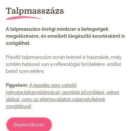
Talpmasszázs
A talpmasszázs ősrégi módszer a betegségek
megelőzésére, és emellett kiegészítő kezelésként is
szolgálhat.
Frissítő talpmasszázs során krémet is használok, mely
szintén hatással van a reflexológiai területekre, ezáltal
belső szerveinkre.
Figyelem:
A kezelés nem vehető
igénybe bőrproblémával, gombás körmökkel, sebes
lábbal, vagy az ellenjavallatok valamelyikének
meglétével!
Bejelentkezés