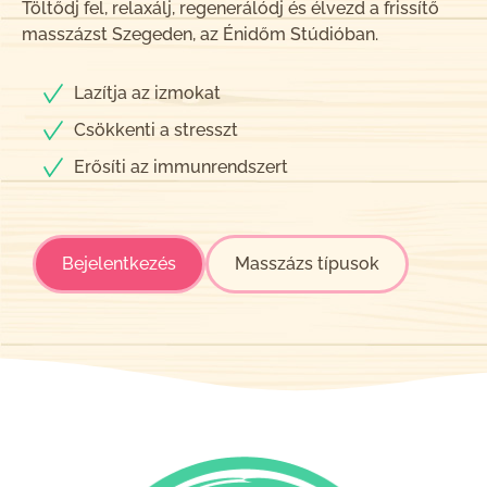
Töltődj fel, relaxálj, regenerálódj és élvezd a frissítő
masszázst Szegeden, az Énidőm Stúdióban.
Lazítja az izmokat
Csökkenti a stresszt
Erősíti az immunrendszert
Bejelentkezés
Masszázs típusok