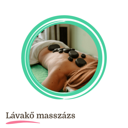
Lávakő masszázs