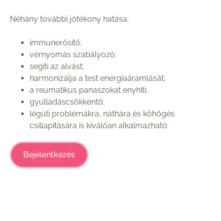
Néhány további jótékony hatása:
immunerősítő;
vérnyomás szabályozó;
segíti az alvást;
harmonizálja a test energiaáramlását;
a reumatikus panaszokat enyhíti;
gyulladáscsökkentő;
légúti problémákra, náthára és köhögés
csillapítására is kiválóan alkalmazható.
Bejelentkezés