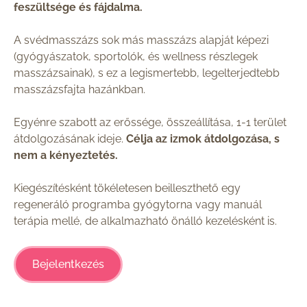
feszültsége és fájdalma.
A svédmasszázs sok más masszázs alapját képezi
(gyógyászatok, sportolók, és wellness részlegek
masszázsainak), s ez a legismertebb, legelterjedtebb
masszázsfajta hazánkban.
Egyénre szabott az erőssége, összeállítása, 1-1 terület
átdolgozásának ideje.
Célja az izmok átdolgozása, s
nem a kényeztetés.
Kiegészítésként tökéletesen beilleszthető egy
regeneráló programba gyógytorna vagy manuál
terápia mellé, de alkalmazható önálló kezelésként is.
Bejelentkezés