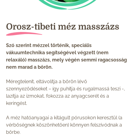
Orosz-tibeti méz masszázs
Szó szerint mézzel történik, speciális
vákuumtechnika segítségével végzett (nem
relaxáló) masszázs, mely végén semmi ragacsosság
nem marad a bőrön.
Méregtelenít, eltávolítja a bőrön lévő
szennyeződéseket – így puhítja és rugalmassá teszi -,
lazítja az izmokat, fokozza az anyagcserét és a
keringést.
A méz hatóanyagai a kitágult pórusokon keresztül (a
vérbőségnek köszönhetően) könnyen felszívódnak a
bőrbe.