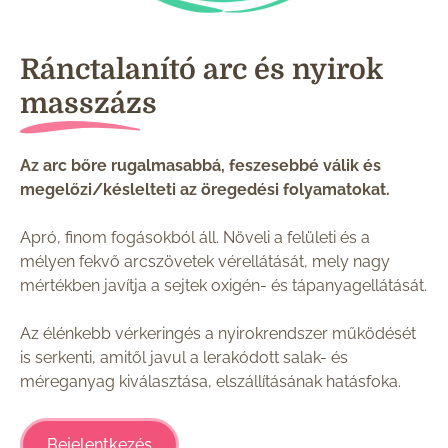
Ránctalanító arc és nyirok
masszázs
Az arc bőre rugalmasabbá, feszesebbé válik és
megelőzi/késlelteti az öregedési folyamatokat.
Apró, finom fogásokból áll. Növeli a felületi és a
mélyen fekvő arcszövetek vérellátását, mely nagy
mértékben javítja a sejtek oxigén- és tápanyagellátását.
Az élénkebb vérkeringés a nyirokrendszer működését
is serkenti, amitől javul a lerakódott salak- és
méreganyag kiválasztása, elszállításának hatásfoka.
Bejelentkezés