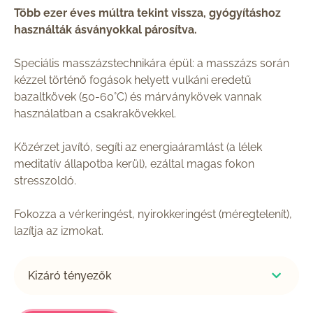
Több ezer éves múltra tekint vissza, gyógyításhoz
használták ásványokkal párosítva.
Speciális masszázstechnikára épül: a masszázs során
kézzel történő fogások helyett vulkáni eredetű
bazaltkövek (50-60°C) és márványkövek vannak
használatban a csakrakövekkel.
Közérzet javító, segíti az energiaáramlást (a lélek
meditatív állapotba kerül), ezáltal magas fokon
stresszoldó.
Fokozza a vérkeringést, nyirokkeringést (méregtelenít),
lazítja az izmokat.
Kizáró tényezők