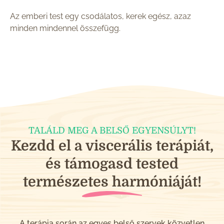
Az emberi test egy csodálatos, kerek egész, azaz
minden mindennel összefügg.
TALÁLD MEG A BELSŐ EGYENSÚLYT!
Kezdd el a viscerális terápiát,
és támogasd tested
természetes harmóniáját!
A terápia során az egyes belső szervek közvetlen