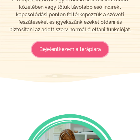
közelében vagy tőlük távolabb eső indirekt
kapcsolódási ponton feltérképezzük a szöveti
feszüléseket és igyekszünk ezeket oldani és
biztosítani az adott szerv normál élettani funkcióját.
Bejelentkezem a terápiára