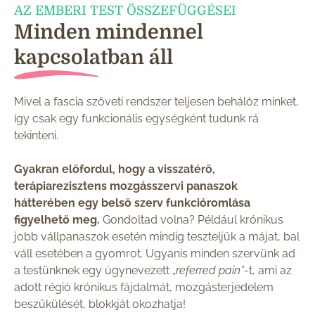
AZ EMBERI TEST ÖSSZEFÜGGÉSEI
Minden mindennel
kapcsolatban áll
Mivel a fascia szöveti rendszer teljesen behálóz minket,
így csak egy funkcionális egységként tudunk rá
tekinteni.
Gyakran előfordul, hogy a visszatérő,
terápiarezisztens mozgásszervi panaszok
hátterében egy belső szerv funkcióromlása
figyelhető meg.
Gondoltad volna? Például krónikus
jobb vállpanaszok esetén mindig teszteljük a májat, bal
váll esetében a gyomrot. Ugyanis minden szervünk ad
a testünknek egy úgynevezett „
referred pain”
-t, ami az
adott régió krónikus fájdalmát, mozgásterjedelem
beszűkülését, blokkját okozhatja!