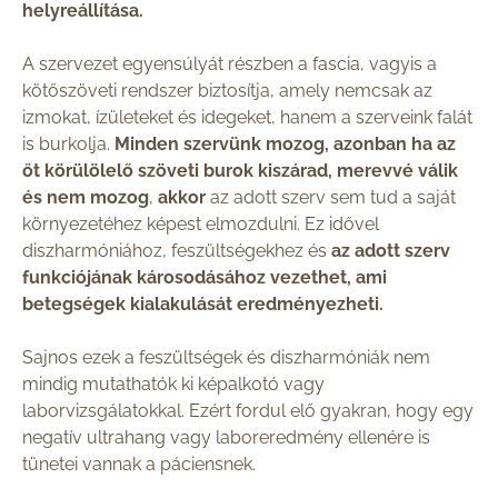
helyreállítása.
A szervezet egyensúlyát részben a fascia, vagyis a
kötőszöveti rendszer biztosítja, amely nemcsak az
izmokat, ízületeket és idegeket, hanem a szerveink falát
is burkolja.
Minden szervünk mozog, azonban ha az
őt körülölelő szöveti burok kiszárad, merevvé válik
és nem mozog
,
akkor
az adott szerv sem tud a saját
környezetéhez képest elmozdulni. Ez idővel
diszharmóniához, feszültségekhez és
az adott szerv
funkciójának károsodásához vezethet, ami
betegségek kialakulását eredményezheti.
Sajnos ezek a feszültségek és diszharmóniák nem
mindig mutathatók ki képalkotó vagy
laborvizsgálatokkal. Ezért fordul elő gyakran, hogy egy
negatív ultrahang vagy laboreredmény ellenére is
tünetei vannak a páciensnek.